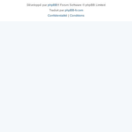
Développé par
phpBB
® Forum Software © phpBB Limited
Traduit par
phpBB-fr.com
Confidentialité
|
Conditions