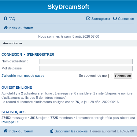
SkyDreamSoft
FAQ
S’enregistrer
Connexion
Index du forum
Nous sommes le sam. 8 août 2026 07:00
Aucun forum.
CONNEXION
•
S’ENREGISTRER
Nom d’utilisateur :
Mot de passe :
J’ai oublié mon mot de passe
Se souvenir de moi
QUI EST EN LIGNE
Au total il y a
2
utilisateurs en ligne : 1 enregistré, 0 invisible et 1 invité (d’après le nombre
d’utilisateurs actifs ces 5 dernières minutes)
Le record du nombre d’utilisateurs en ligne est de
76
, le jeu. 29 déc. 2022 00:16
STATISTIQUES
27452
messages •
3918
sujets •
7725
membres • Le membre enregistré le plus récent est
Philippe 69
.
Index du forum
Supprimer les cookies
Heures au format
UTC+02:00