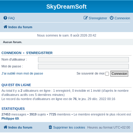
SkyDreamSoft
FAQ
S’enregistrer
Connexion
Index du forum
Nous sommes le sam. 8 août 2026 20:42
Aucun forum.
CONNEXION
•
S’ENREGISTRER
Nom d’utilisateur :
Mot de passe :
J’ai oublié mon mot de passe
Se souvenir de moi
QUI EST EN LIGNE
Au total il y a
2
utilisateurs en ligne : 1 enregistré, 0 invisible et 1 invité (d’après le nombre
d’utilisateurs actifs ces 5 dernières minutes)
Le record du nombre d’utilisateurs en ligne est de
76
, le jeu. 29 déc. 2022 00:16
STATISTIQUES
27453
messages •
3919
sujets •
7725
membres • Le membre enregistré le plus récent est
Philippe 69
.
Index du forum
Supprimer les cookies
Heures au format
UTC+02:00