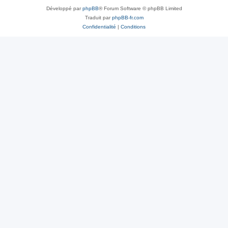
Développé par
phpBB
® Forum Software © phpBB Limited
Traduit par
phpBB-fr.com
Confidentialité
|
Conditions