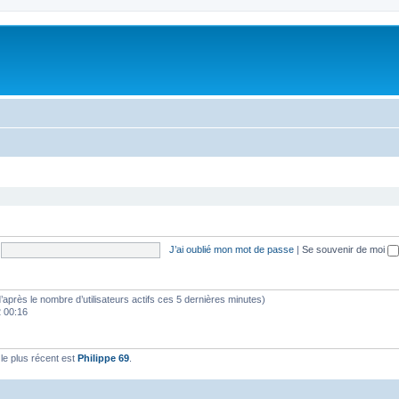
J’ai oublié mon mot de passe
|
Se souvenir de moi
 (d’après le nombre d’utilisateurs actifs ces 5 dernières minutes)
2 00:16
e plus récent est
Philippe 69
.