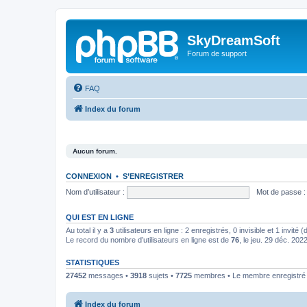
SkyDreamSoft
Forum de support
FAQ
Index du forum
Aucun forum.
CONNEXION
•
S’ENREGISTRER
Nom d’utilisateur :
Mot de passe :
QUI EST EN LIGNE
Au total il y a
3
utilisateurs en ligne : 2 enregistrés, 0 invisible et 1 invité
Le record du nombre d’utilisateurs en ligne est de
76
, le jeu. 29 déc. 202
STATISTIQUES
27452
messages •
3918
sujets •
7725
membres • Le membre enregistré l
Index du forum