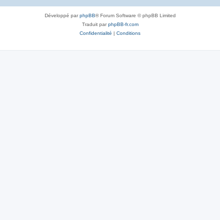
Développé par
phpBB
® Forum Software © phpBB Limited
Traduit par
phpBB-fr.com
Confidentialité
|
Conditions