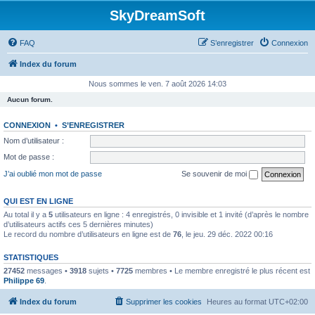
SkyDreamSoft
FAQ
S’enregistrer
Connexion
Index du forum
Nous sommes le ven. 7 août 2026 14:03
Aucun forum.
CONNEXION
•
S’ENREGISTRER
Nom d’utilisateur :
Mot de passe :
J’ai oublié mon mot de passe
Se souvenir de moi
QUI EST EN LIGNE
Au total il y a
5
utilisateurs en ligne : 4 enregistrés, 0 invisible et 1 invité (d’après le nombre
d’utilisateurs actifs ces 5 dernières minutes)
Le record du nombre d’utilisateurs en ligne est de
76
, le jeu. 29 déc. 2022 00:16
STATISTIQUES
27452
messages •
3918
sujets •
7725
membres • Le membre enregistré le plus récent est
Philippe 69
.
Index du forum
Supprimer les cookies
Heures au format
UTC+02:00