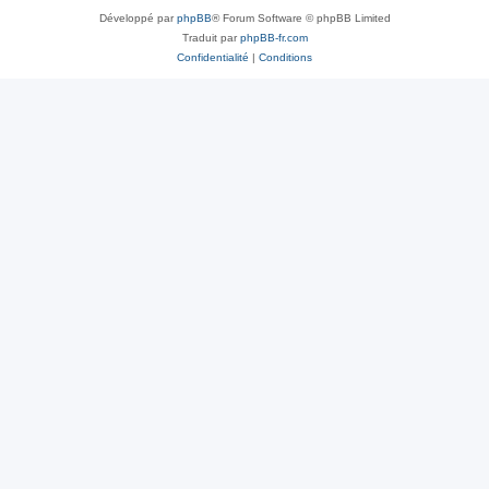
Développé par
phpBB
® Forum Software © phpBB Limited
Traduit par
phpBB-fr.com
Confidentialité
|
Conditions