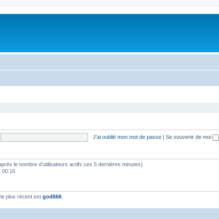
J’ai oublié mon mot de passe
|
Se souvenir de moi
(d’après le nombre d’utilisateurs actifs ces 5 dernières minutes)
2 00:16
e plus récent est
god666
.