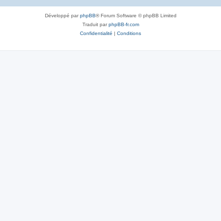
Développé par
phpBB
® Forum Software © phpBB Limited
Traduit par
phpBB-fr.com
Confidentialité
|
Conditions