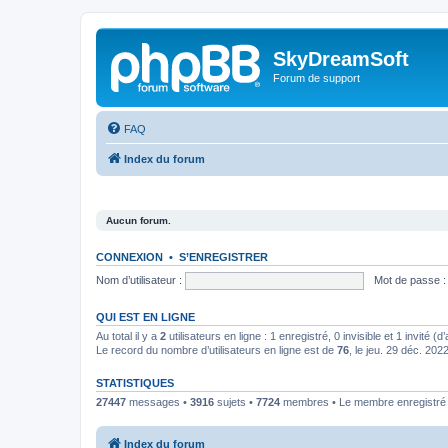
SkyDreamSoft
Forum de support
FAQ
Index du forum
Aucun forum.
CONNEXION
•
S’ENREGISTRER
Nom d’utilisateur :
Mot de passe :
QUI EST EN LIGNE
Au total il y a
2
utilisateurs en ligne : 1 enregistré, 0 invisible et 1 invité 
Le record du nombre d’utilisateurs en ligne est de
76
, le jeu. 29 déc. 202
STATISTIQUES
27447
messages •
3916
sujets •
7724
membres • Le membre enregistré l
Index du forum