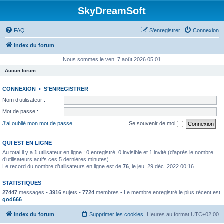
SkyDreamSoft
FAQ
S’enregistrer
Connexion
Index du forum
Nous sommes le ven. 7 août 2026 05:01
Aucun forum.
CONNEXION
•
S’ENREGISTRER
Nom d’utilisateur :
Mot de passe :
J’ai oublié mon mot de passe
Se souvenir de moi
QUI EST EN LIGNE
Au total il y a
1
utilisateur en ligne : 0 enregistré, 0 invisible et 1 invité (d’après le nombre
d’utilisateurs actifs ces 5 dernières minutes)
Le record du nombre d’utilisateurs en ligne est de
76
, le jeu. 29 déc. 2022 00:16
STATISTIQUES
27447
messages •
3916
sujets •
7724
membres • Le membre enregistré le plus récent est
god666
.
Index du forum
Supprimer les cookies
Heures au format
UTC+02:00