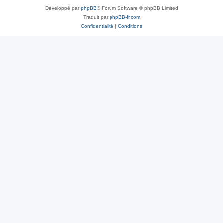
Développé par
phpBB
® Forum Software © phpBB Limited
Traduit par
phpBB-fr.com
Confidentialité
|
Conditions