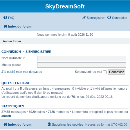
SkyDreamSoft
FAQ
S’enregistrer
Connexion
Index du forum
Nous sommes le dim. 9 août 2026 11:50
Aucun forum.
CONNEXION
•
S’ENREGISTRER
Nom d’utilisateur :
Mot de passe :
J’ai oublié mon mot de passe
Se souvenir de moi
QUI EST EN LIGNE
Au total il y a
5
utilisateurs en ligne : 4 enregistrés, 0 invisible et 1 invité (d’après le nombre
d’utilisateurs actifs ces 5 dernières minutes)
Le record du nombre d’utilisateurs en ligne est de
76
, le jeu. 29 déc. 2022 00:16
STATISTIQUES
27455
messages •
3920
sujets •
7726
membres • Le membre enregistré le plus récent est
alcorfr
.
Index du forum
Supprimer les cookies
Heures au format
UTC+02:00