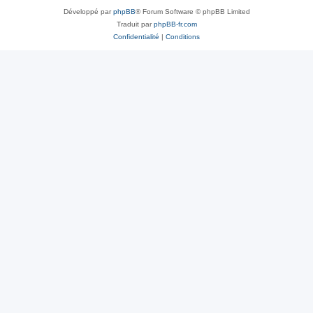
Développé par
phpBB
® Forum Software © phpBB Limited
Traduit par
phpBB-fr.com
Confidentialité
|
Conditions