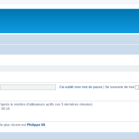
J’ai oublié mon mot de passe
|
Se souvenir de moi
 (d’après le nombre d’utilisateurs actifs ces 5 dernières minutes)
2 00:16
e plus récent est
Philippe 69
.