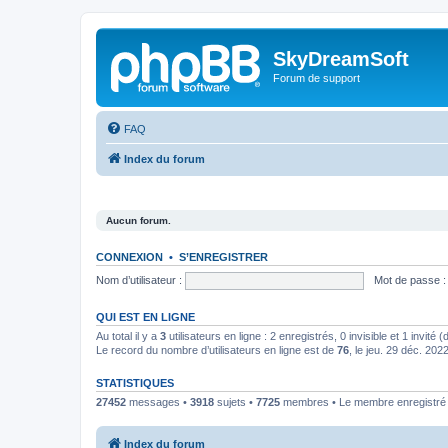
SkyDreamSoft
Forum de support
FAQ
Index du forum
Aucun forum.
CONNEXION
•
S’ENREGISTRER
Nom d’utilisateur :
Mot de passe :
QUI EST EN LIGNE
Au total il y a
3
utilisateurs en ligne : 2 enregistrés, 0 invisible et 1 invité
Le record du nombre d’utilisateurs en ligne est de
76
, le jeu. 29 déc. 202
STATISTIQUES
27452
messages •
3918
sujets •
7725
membres • Le membre enregistré l
Index du forum