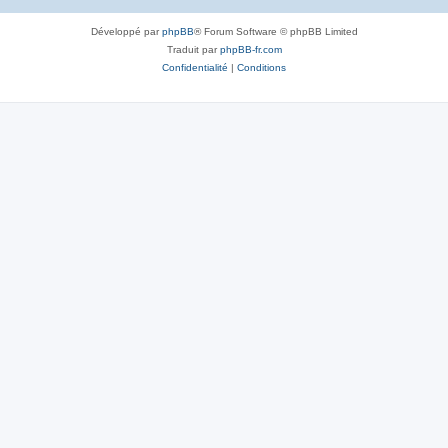
Développé par
phpBB
® Forum Software © phpBB Limited
Traduit par
phpBB-fr.com
Confidentialité
|
Conditions