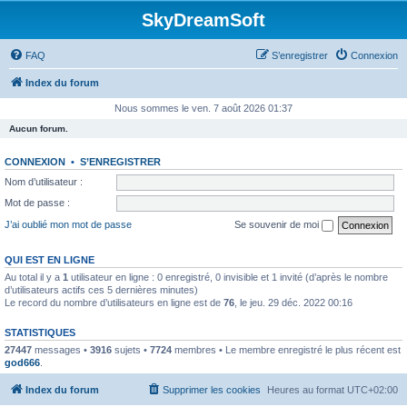
SkyDreamSoft
FAQ
S’enregistrer
Connexion
Index du forum
Nous sommes le ven. 7 août 2026 01:37
Aucun forum.
CONNEXION
•
S’ENREGISTRER
Nom d’utilisateur :
Mot de passe :
J’ai oublié mon mot de passe
Se souvenir de moi
QUI EST EN LIGNE
Au total il y a
1
utilisateur en ligne : 0 enregistré, 0 invisible et 1 invité (d’après le nombre
d’utilisateurs actifs ces 5 dernières minutes)
Le record du nombre d’utilisateurs en ligne est de
76
, le jeu. 29 déc. 2022 00:16
STATISTIQUES
27447
messages •
3916
sujets •
7724
membres • Le membre enregistré le plus récent est
god666
.
Index du forum
Supprimer les cookies
Heures au format
UTC+02:00