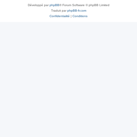
Développé par
phpBB
® Forum Software © phpBB Limited
Traduit par
phpBB-fr.com
Confidentialité
|
Conditions