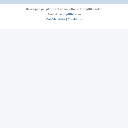
Développé par
phpBB
® Forum Software © phpBB Limited
Traduit par
phpBB-fr.com
Confidentialité
|
Conditions