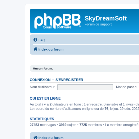
SkyDreamSoft
Forum de support
FAQ
Index du forum
Aucun forum.
CONNEXION
•
S’ENREGISTRER
Nom d’utilisateur :
Mot de passe :
QUI EST EN LIGNE
Au total il y a
2
utilisateurs en ligne : 1 enregistré, 0 invisible et 1 invité 
Le record du nombre d’utilisateurs en ligne est de
76
, le jeu. 29 déc. 202
STATISTIQUES
27453
messages •
3919
sujets •
7725
membres • Le membre enregistré l
Index du forum