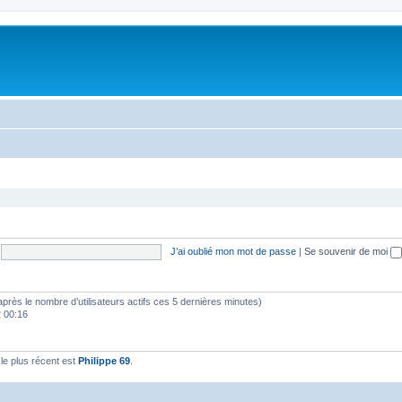
J’ai oublié mon mot de passe
|
Se souvenir de moi
(d’après le nombre d’utilisateurs actifs ces 5 dernières minutes)
2 00:16
e plus récent est
Philippe 69
.