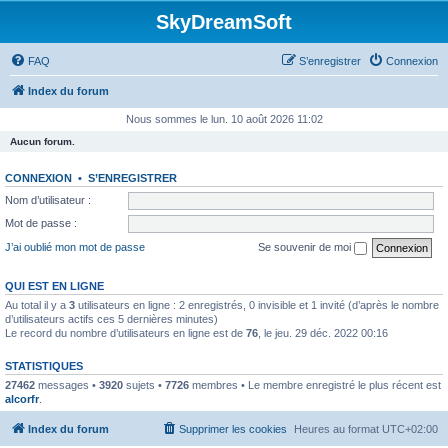
SkyDreamSoft
FAQ
S’enregistrer
Connexion
Index du forum
Nous sommes le lun. 10 août 2026 11:02
Aucun forum.
CONNEXION
•
S’ENREGISTRER
Nom d’utilisateur :
Mot de passe :
J’ai oublié mon mot de passe
Se souvenir de moi
QUI EST EN LIGNE
Au total il y a
3
utilisateurs en ligne : 2 enregistrés, 0 invisible et 1 invité (d’après le nombre
d’utilisateurs actifs ces 5 dernières minutes)
Le record du nombre d’utilisateurs en ligne est de
76
, le jeu. 29 déc. 2022 00:16
STATISTIQUES
27462
messages •
3920
sujets •
7726
membres • Le membre enregistré le plus récent est
alcorfr
.
Index du forum
Supprimer les cookies
Heures au format
UTC+02:00