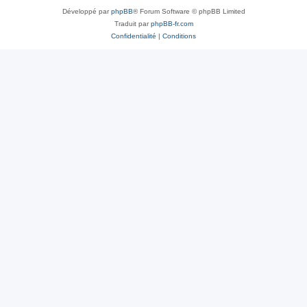
Développé par
phpBB
® Forum Software © phpBB Limited
Traduit par
phpBB-fr.com
Confidentialité
|
Conditions