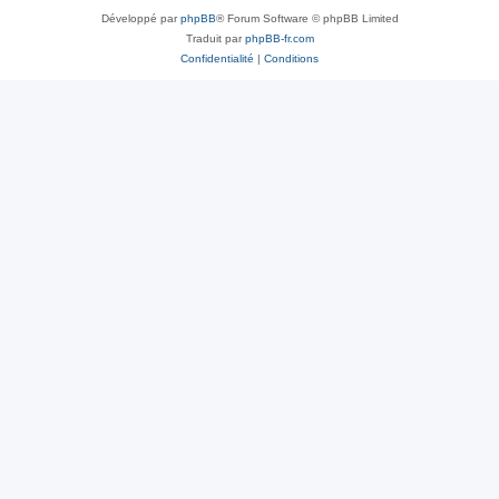
Développé par
phpBB
® Forum Software © phpBB Limited
Traduit par
phpBB-fr.com
Confidentialité
|
Conditions