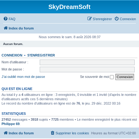
SkyDreamSoft
FAQ
S’enregistrer
Connexion
Index du forum
Nous sommes le sam. 8 août 2026 08:37
Aucun forum.
CONNEXION
•
S’ENREGISTRER
Nom d’utilisateur :
Mot de passe :
J’ai oublié mon mot de passe
Se souvenir de moi
QUI EST EN LIGNE
Au total il y a
4
utilisateurs en ligne : 3 enregistrés, 0 invisible et 1 invité (d’après le nombre
d’utilisateurs actifs ces 5 dernières minutes)
Le record du nombre d’utilisateurs en ligne est de
76
, le jeu. 29 déc. 2022 00:16
STATISTIQUES
27452
messages •
3918
sujets •
7725
membres • Le membre enregistré le plus récent est
Philippe 69
.
Index du forum
Supprimer les cookies
Heures au format
UTC+02:00