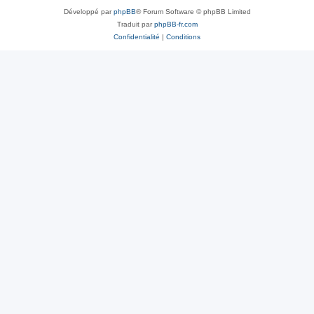
Développé par
phpBB
® Forum Software © phpBB Limited
Traduit par
phpBB-fr.com
Confidentialité
|
Conditions