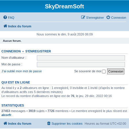
SkyDreamSoft
FAQ
S’enregistrer
Connexion
Index du forum
Nous sommes le dim. 9 août 2026 06:09
Aucun forum.
CONNEXION
•
S’ENREGISTRER
Nom d’utilisateur :
Mot de passe :
J’ai oublié mon mot de passe
Se souvenir de moi
QUI EST EN LIGNE
Au total il y a
2
utilisateurs en ligne : 1 enregistré, 0 invisible et 1 invité (d’après le nombre
d’utilisateurs actifs ces 5 dernières minutes)
Le record du nombre d’utilisateurs en ligne est de
76
, le jeu. 29 déc. 2022 00:16
STATISTIQUES
27453
messages •
3919
sujets •
7726
membres • Le membre enregistré le plus récent est
alcorfr
.
Index du forum
Supprimer les cookies
Heures au format
UTC+02:00