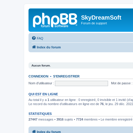
SkyDreamSoft
Forum de support
FAQ
Index du forum
Aucun forum.
CONNEXION
•
S’ENREGISTRER
Nom d’utilisateur :
Mot de passe :
QUI EST EN LIGNE
Au total il y a
1
utilisateur en ligne : 0 enregistré, 0 invisible et 1 invité (
Le record du nombre d’utilisateurs en ligne est de
76
, le jeu. 29 déc. 202
STATISTIQUES
27447
messages •
3916
sujets •
7724
membres • Le membre enregistré l
Index du forum