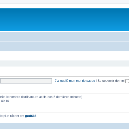
J’ai oublié mon mot de passe
|
Se souvenir de moi
d’après le nombre d’utilisateurs actifs ces 5 dernières minutes)
2 00:16
e plus récent est
god666
.