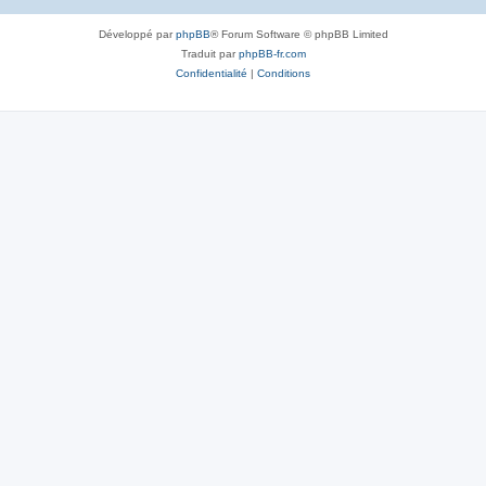
Développé par
phpBB
® Forum Software © phpBB Limited
Traduit par
phpBB-fr.com
Confidentialité
|
Conditions