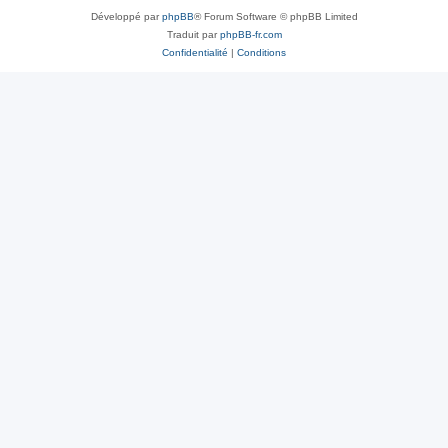
Développé par
phpBB
® Forum Software © phpBB Limited
Traduit par
phpBB-fr.com
Confidentialité
|
Conditions