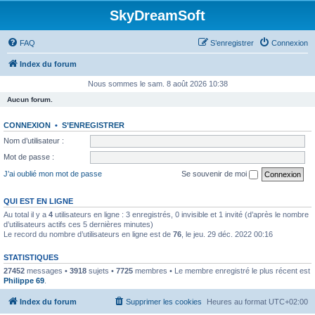
SkyDreamSoft
FAQ
S’enregistrer
Connexion
Index du forum
Nous sommes le sam. 8 août 2026 10:38
Aucun forum.
CONNEXION
•
S’ENREGISTRER
Nom d’utilisateur :
Mot de passe :
J’ai oublié mon mot de passe
Se souvenir de moi
QUI EST EN LIGNE
Au total il y a
4
utilisateurs en ligne : 3 enregistrés, 0 invisible et 1 invité (d’après le nombre
d’utilisateurs actifs ces 5 dernières minutes)
Le record du nombre d’utilisateurs en ligne est de
76
, le jeu. 29 déc. 2022 00:16
STATISTIQUES
27452
messages •
3918
sujets •
7725
membres • Le membre enregistré le plus récent est
Philippe 69
.
Index du forum
Supprimer les cookies
Heures au format
UTC+02:00