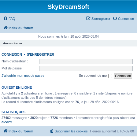
SkyDreamSoft
FAQ
S’enregistrer
Connexion
Index du forum
Nous sommes le lun. 10 août 2026 08:04
Aucun forum.
CONNEXION
•
S’ENREGISTRER
Nom d’utilisateur :
Mot de passe :
J’ai oublié mon mot de passe
Se souvenir de moi
QUI EST EN LIGNE
Au total il y a
2
utilisateurs en ligne : 1 enregistré, 0 invisible et 1 invité (d’après le nombre
d’utilisateurs actifs ces 5 dernières minutes)
Le record du nombre d’utilisateurs en ligne est de
76
, le jeu. 29 déc. 2022 00:16
STATISTIQUES
27462
messages •
3920
sujets •
7726
membres • Le membre enregistré le plus récent est
alcorfr
.
Index du forum
Supprimer les cookies
Heures au format
UTC+02:00