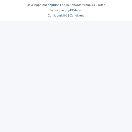
Développé par
phpBB
® Forum Software © phpBB Limited
Traduit par
phpBB-fr.com
Confidentialité
|
Conditions