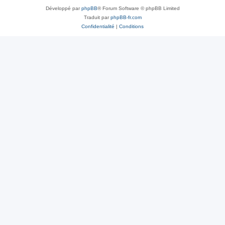
Développé par
phpBB
® Forum Software © phpBB Limited
Traduit par
phpBB-fr.com
Confidentialité
|
Conditions