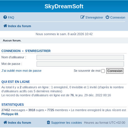
SkyDreamSoft
FAQ
S’enregistrer
Connexion
Index du forum
Nous sommes le sam. 8 août 2026 10:42
Aucun forum.
CONNEXION
•
S’ENREGISTRER
Nom d’utilisateur :
Mot de passe :
J’ai oublié mon mot de passe
Se souvenir de moi
QUI EST EN LIGNE
Au total il y a
2
utilisateurs en ligne : 1 enregistré, 0 invisible et 1 invité (d’après le nombre
d’utilisateurs actifs ces 5 dernières minutes)
Le record du nombre d’utilisateurs en ligne est de
76
, le jeu. 29 déc. 2022 00:16
STATISTIQUES
27452
messages •
3918
sujets •
7725
membres • Le membre enregistré le plus récent est
Philippe 69
.
Index du forum
Supprimer les cookies
Heures au format
UTC+02:00