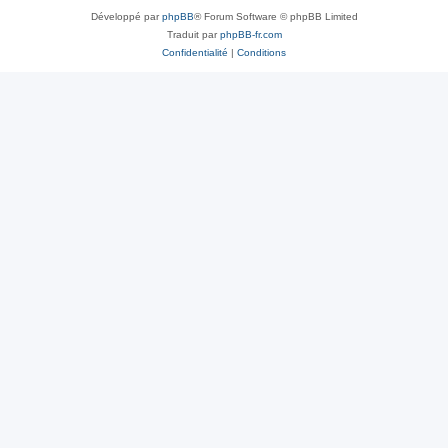
Développé par
phpBB
® Forum Software © phpBB Limited
Traduit par
phpBB-fr.com
Confidentialité
|
Conditions