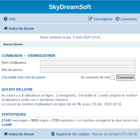
SkyDreamSoft
FAQ
S’enregistrer
Connexion
Index du forum
Nous sommes le jeu. 6 août 2026 13:15
Aucun forum.
CONNEXION
•
S’ENREGISTRER
Nom d’utilisateur :
Mot de passe :
J’ai oublié mon mot de passe
Se souvenir de moi
QUI EST EN LIGNE
Au total il y a
3
utilisateurs en ligne : 2 enregistrés, 0 invisible et 1 invité (d’après le nombre
d’utilisateurs actifs ces 5 dernières minutes)
Le record du nombre d’utilisateurs en ligne est de
76
, le jeu. 29 déc. 2022 00:16
STATISTIQUES
27445
messages •
3915
sujets •
7723
membres • Le membre enregistré le plus récent est
Lch09
.
Index du forum
Supprimer les cookies
Heures au format
UTC+02:00