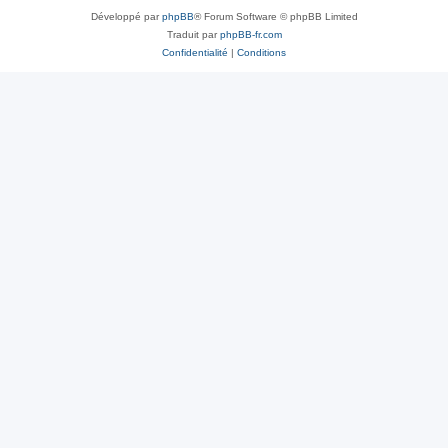
Développé par
phpBB
® Forum Software © phpBB Limited
Traduit par
phpBB-fr.com
Confidentialité
|
Conditions