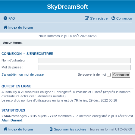
SkyDreamSoft
FAQ
S’enregistrer
Connexion
Index du forum
Nous sommes le jeu. 6 août 2026 06:58
Aucun forum.
CONNEXION
•
S’ENREGISTRER
Nom d’utilisateur :
Mot de passe :
J’ai oublié mon mot de passe
Se souvenir de moi
QUI EST EN LIGNE
Au total il y a
2
utilisateurs en ligne : 1 enregistré, 0 invisible et 1 invité (d’après le nombre
d’utilisateurs actifs ces 5 dernières minutes)
Le record du nombre d’utilisateurs en ligne est de
76
, le jeu. 29 déc. 2022 00:16
STATISTIQUES
27444
messages •
3915
sujets •
7722
membres • Le membre enregistré le plus récent est
Alain Durand
.
Index du forum
Supprimer les cookies
Heures au format
UTC+02:00