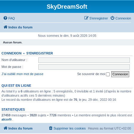
SkyDreamSoft
FAQ
S’enregistrer
Connexion
Index du forum
Nous sommes le dim. 9 août 2026 14:05
Aucun forum.
CONNEXION
•
S’ENREGISTRER
Nom d’utilisateur :
Mot de passe :
J’ai oublié mon mot de passe
Se souvenir de moi
QUI EST EN LIGNE
Au total il y a
6
utilisateurs en ligne : 5 enregistrés, 0 invisible et 1 invité (d’après le nombre
d’utilisateurs actifs ces 5 dernières minutes)
Le record du nombre d’utilisateurs en ligne est de
76
, le jeu. 29 déc. 2022 00:16
STATISTIQUES
27459
messages •
3920
sujets •
7726
membres • Le membre enregistré le plus récent est
alcorfr
.
Index du forum
Supprimer les cookies
Heures au format
UTC+02:00