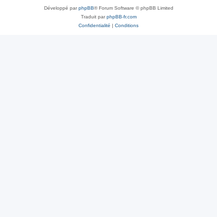
Développé par
phpBB
® Forum Software © phpBB Limited
Traduit par
phpBB-fr.com
Confidentialité
|
Conditions