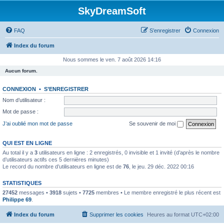
SkyDreamSoft
FAQ
S’enregistrer
Connexion
Index du forum
Nous sommes le ven. 7 août 2026 14:16
Aucun forum.
CONNEXION
•
S’ENREGISTRER
Nom d’utilisateur :
Mot de passe :
J’ai oublié mon mot de passe
Se souvenir de moi
QUI EST EN LIGNE
Au total il y a
3
utilisateurs en ligne : 2 enregistrés, 0 invisible et 1 invité (d’après le nombre
d’utilisateurs actifs ces 5 dernières minutes)
Le record du nombre d’utilisateurs en ligne est de
76
, le jeu. 29 déc. 2022 00:16
STATISTIQUES
27452
messages •
3918
sujets •
7725
membres • Le membre enregistré le plus récent est
Philippe 69
.
Index du forum
Supprimer les cookies
Heures au format
UTC+02:00