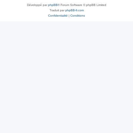
Développé par
phpBB
® Forum Software © phpBB Limited
Traduit par
phpBB-fr.com
Confidentialité
|
Conditions