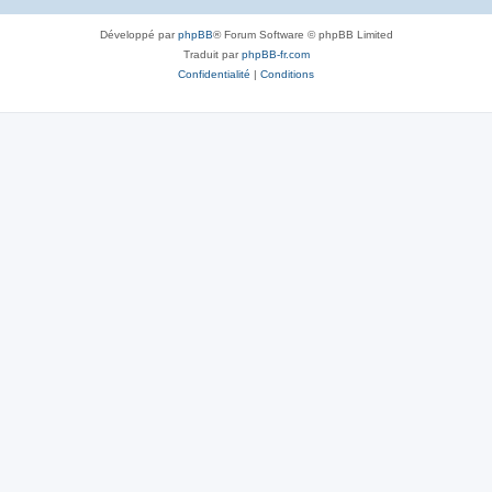
Développé par
phpBB
® Forum Software © phpBB Limited
Traduit par
phpBB-fr.com
Confidentialité
|
Conditions