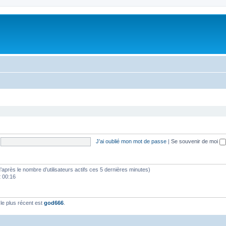
J’ai oublié mon mot de passe
|
Se souvenir de moi
 (d’après le nombre d’utilisateurs actifs ces 5 dernières minutes)
2 00:16
e plus récent est
god666
.