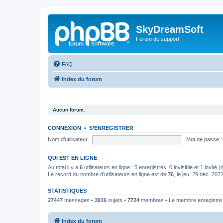
SkyDreamSoft
Forum de support
FAQ
Index du forum
Aucun forum.
CONNEXION
•
S’ENREGISTRER
Nom d’utilisateur :
Mot de passe :
QUI EST EN LIGNE
Au total il y a
6
utilisateurs en ligne : 5 enregistrés, 0 invisible et 1 invité
Le record du nombre d’utilisateurs en ligne est de
76
, le jeu. 29 déc. 202
STATISTIQUES
27447
messages •
3916
sujets •
7724
membres • Le membre enregistré l
Index du forum