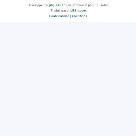
Développé par
phpBB
® Forum Software © phpBB Limited
Traduit par
phpBB-fr.com
Confidentialité
|
Conditions