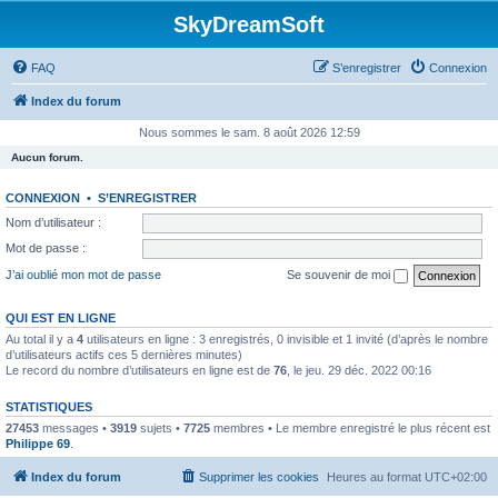
SkyDreamSoft
FAQ
S’enregistrer
Connexion
Index du forum
Nous sommes le sam. 8 août 2026 12:59
Aucun forum.
CONNEXION
•
S’ENREGISTRER
Nom d’utilisateur :
Mot de passe :
J’ai oublié mon mot de passe
Se souvenir de moi
QUI EST EN LIGNE
Au total il y a
4
utilisateurs en ligne : 3 enregistrés, 0 invisible et 1 invité (d’après le nombre
d’utilisateurs actifs ces 5 dernières minutes)
Le record du nombre d’utilisateurs en ligne est de
76
, le jeu. 29 déc. 2022 00:16
STATISTIQUES
27453
messages •
3919
sujets •
7725
membres • Le membre enregistré le plus récent est
Philippe 69
.
Index du forum
Supprimer les cookies
Heures au format
UTC+02:00