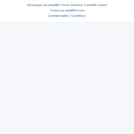
Développé par
phpBB
® Forum Software © phpBB Limited
Traduit par
phpBB-fr.com
Confidentialité
|
Conditions