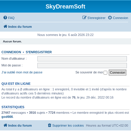
SkyDreamSoft
FAQ
S’enregistrer
Connexion
Index du forum
Nous sommes le jeu. 6 août 2026 23:22
Aucun forum.
CONNEXION
•
S’ENREGISTRER
Nom d’utilisateur :
Mot de passe :
J’ai oublié mon mot de passe
Se souvenir de moi
QUI EST EN LIGNE
Au total il y a
2
utilisateurs en ligne : 1 enregistré, 0 invisible et 1 invité (d’après le nombre
d’utilisateurs actifs ces 5 dernières minutes)
Le record du nombre d’utilisateurs en ligne est de
76
, le jeu. 29 déc. 2022 00:16
STATISTIQUES
27447
messages •
3916
sujets •
7724
membres • Le membre enregistré le plus récent est
god666
.
Index du forum
Supprimer les cookies
Heures au format
UTC+02:00