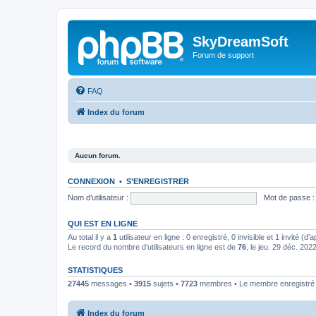
SkyDreamSoft
Forum de support
FAQ
Index du forum
Aucun forum.
CONNEXION
•
S’ENREGISTRER
Nom d’utilisateur :
Mot de passe :
QUI EST EN LIGNE
Au total il y a
1
utilisateur en ligne : 0 enregistré, 0 invisible et 1 invité (
Le record du nombre d’utilisateurs en ligne est de
76
, le jeu. 29 déc. 202
STATISTIQUES
27445
messages •
3915
sujets •
7723
membres • Le membre enregistré l
Index du forum