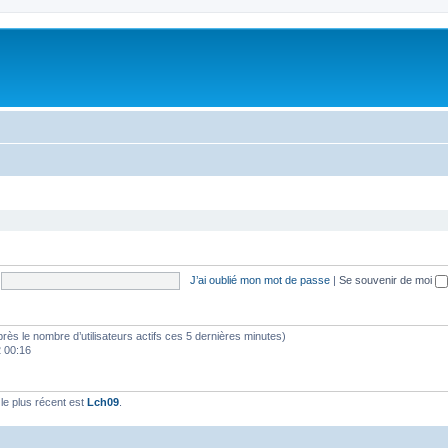
J’ai oublié mon mot de passe
|
Se souvenir de moi
d’après le nombre d’utilisateurs actifs ces 5 dernières minutes)
2 00:16
e plus récent est
Lch09
.