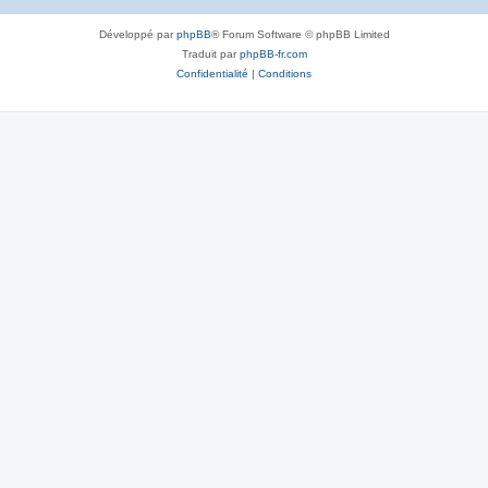
Développé par
phpBB
® Forum Software © phpBB Limited
Traduit par
phpBB-fr.com
Confidentialité
|
Conditions