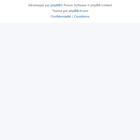
Développé par
phpBB
® Forum Software © phpBB Limited
Traduit par
phpBB-fr.com
Confidentialité
|
Conditions