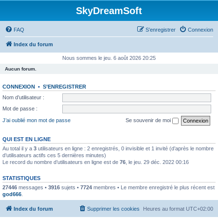
SkyDreamSoft
FAQ
S’enregistrer
Connexion
Index du forum
Nous sommes le jeu. 6 août 2026 20:25
Aucun forum.
CONNEXION
•
S’ENREGISTRER
Nom d’utilisateur :
Mot de passe :
J’ai oublié mon mot de passe
Se souvenir de moi
QUI EST EN LIGNE
Au total il y a
3
utilisateurs en ligne : 2 enregistrés, 0 invisible et 1 invité (d’après le nombre
d’utilisateurs actifs ces 5 dernières minutes)
Le record du nombre d’utilisateurs en ligne est de
76
, le jeu. 29 déc. 2022 00:16
STATISTIQUES
27446
messages •
3916
sujets •
7724
membres • Le membre enregistré le plus récent est
god666
.
Index du forum
Supprimer les cookies
Heures au format
UTC+02:00