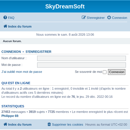
SkyDreamSoft
FAQ
S’enregistrer
Connexion
Index du forum
Nous sommes le sam. 8 août 2026 13:06
Aucun forum.
CONNEXION
•
S’ENREGISTRER
Nom d’utilisateur :
Mot de passe :
J’ai oublié mon mot de passe
Se souvenir de moi
QUI EST EN LIGNE
Au total il y a
2
utilisateurs en ligne : 1 enregistré, 0 invisible et 1 invité (d’après le nombre
d’utilisateurs actifs ces 5 dernières minutes)
Le record du nombre d’utilisateurs en ligne est de
76
, le jeu. 29 déc. 2022 00:16
STATISTIQUES
27453
messages •
3919
sujets •
7725
membres • Le membre enregistré le plus récent est
Philippe 69
.
Index du forum
Supprimer les cookies
Heures au format
UTC+02:00