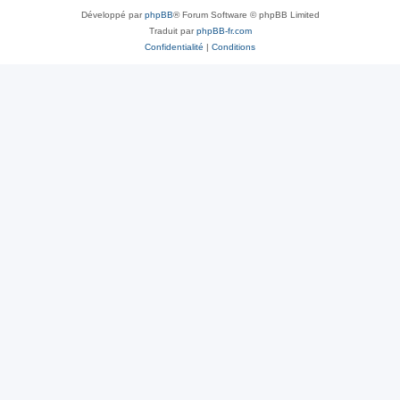
Développé par
phpBB
® Forum Software © phpBB Limited
Traduit par
phpBB-fr.com
Confidentialité
|
Conditions