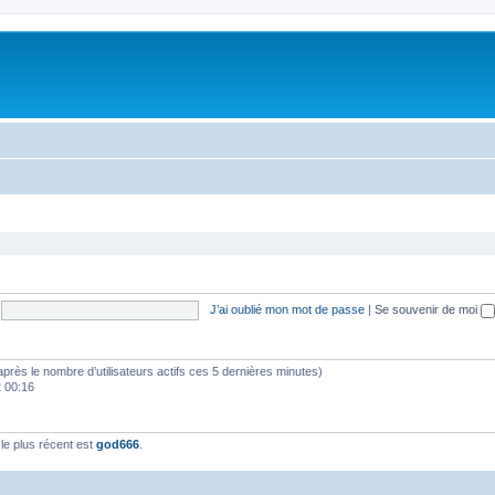
J’ai oublié mon mot de passe
|
Se souvenir de moi
(d’après le nombre d’utilisateurs actifs ces 5 dernières minutes)
2 00:16
e plus récent est
god666
.