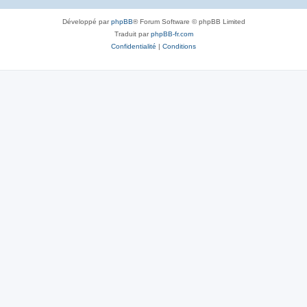
Développé par
phpBB
® Forum Software © phpBB Limited
Traduit par
phpBB-fr.com
Confidentialité
|
Conditions