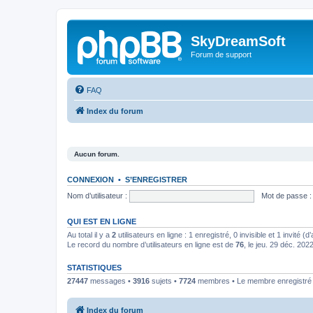
SkyDreamSoft
Forum de support
FAQ
Index du forum
Aucun forum.
CONNEXION
•
S’ENREGISTRER
Nom d’utilisateur :
Mot de passe :
QUI EST EN LIGNE
Au total il y a
2
utilisateurs en ligne : 1 enregistré, 0 invisible et 1 invité 
Le record du nombre d’utilisateurs en ligne est de
76
, le jeu. 29 déc. 202
STATISTIQUES
27447
messages •
3916
sujets •
7724
membres • Le membre enregistré l
Index du forum