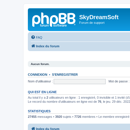
SkyDreamSoft
Forum de support
FAQ
Index du forum
Aucun forum.
CONNEXION
•
S’ENREGISTRER
Nom d’utilisateur :
Mot de passe :
QUI EST EN LIGNE
Au total il y a
2
utilisateurs en ligne : 1 enregistré, 0 invisible et 1 invité 
Le record du nombre d’utilisateurs en ligne est de
76
, le jeu. 29 déc. 202
STATISTIQUES
27455
messages •
3920
sujets •
7726
membres • Le membre enregistré l
Index du forum