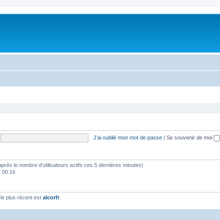
J’ai oublié mon mot de passe
|
Se souvenir de moi
(d’après le nombre d’utilisateurs actifs ces 5 dernières minutes)
2 00:16
e plus récent est
alcorfr
.