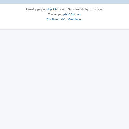
Développé par
phpBB
® Forum Software © phpBB Limited
Traduit par
phpBB-fr.com
Confidentialité
|
Conditions