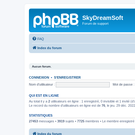
SkyDreamSoft
Forum de support
FAQ
Index du forum
Aucun forum.
CONNEXION
•
S’ENREGISTRER
Nom d’utilisateur :
Mot de passe :
QUI EST EN LIGNE
Au total il y a
2
utilisateurs en ligne : 1 enregistré, 0 invisible et 1 invité 
Le record du nombre d’utilisateurs en ligne est de
76
, le jeu. 29 déc. 202
STATISTIQUES
27453
messages •
3919
sujets •
7725
membres • Le membre enregistré l
Index du forum