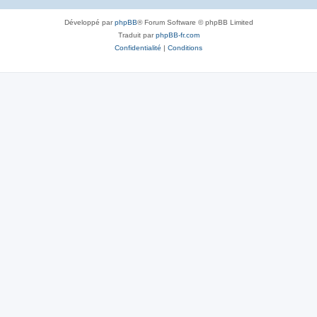
Développé par
phpBB
® Forum Software © phpBB Limited
Traduit par
phpBB-fr.com
Confidentialité
|
Conditions