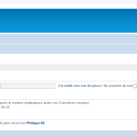
J’ai oublié mon mot de passe
|
Se souvenir de moi
(d’après le nombre d’utilisateurs actifs ces 5 dernières minutes)
2 00:16
e plus récent est
Philippe 69
.