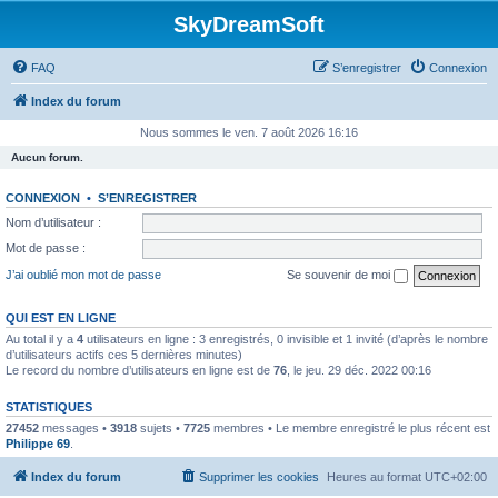
SkyDreamSoft
FAQ
S’enregistrer
Connexion
Index du forum
Nous sommes le ven. 7 août 2026 16:16
Aucun forum.
CONNEXION
•
S’ENREGISTRER
Nom d’utilisateur :
Mot de passe :
J’ai oublié mon mot de passe
Se souvenir de moi
QUI EST EN LIGNE
Au total il y a
4
utilisateurs en ligne : 3 enregistrés, 0 invisible et 1 invité (d’après le nombre
d’utilisateurs actifs ces 5 dernières minutes)
Le record du nombre d’utilisateurs en ligne est de
76
, le jeu. 29 déc. 2022 00:16
STATISTIQUES
27452
messages •
3918
sujets •
7725
membres • Le membre enregistré le plus récent est
Philippe 69
.
Index du forum
Supprimer les cookies
Heures au format
UTC+02:00