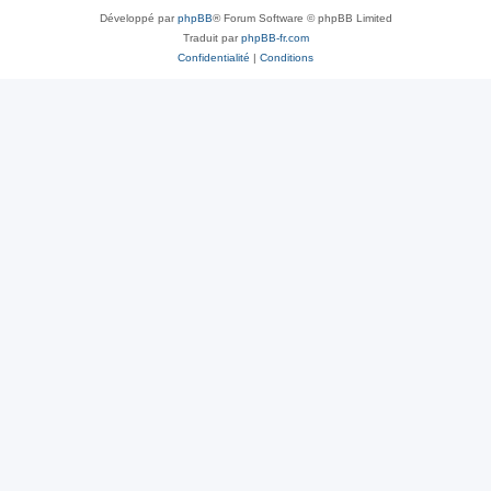
Développé par
phpBB
® Forum Software © phpBB Limited
Traduit par
phpBB-fr.com
Confidentialité
|
Conditions