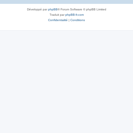
Développé par
phpBB
® Forum Software © phpBB Limited
Traduit par
phpBB-fr.com
Confidentialité
|
Conditions