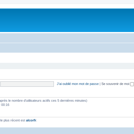
J’ai oublié mon mot de passe
|
Se souvenir de moi
(d’après le nombre d’utilisateurs actifs ces 5 dernières minutes)
2 00:16
e plus récent est
alcorfr
.