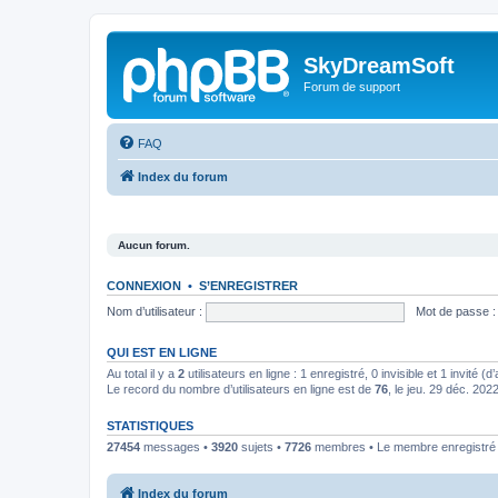
SkyDreamSoft
Forum de support
FAQ
Index du forum
Aucun forum.
CONNEXION
•
S’ENREGISTRER
Nom d’utilisateur :
Mot de passe :
QUI EST EN LIGNE
Au total il y a
2
utilisateurs en ligne : 1 enregistré, 0 invisible et 1 invité 
Le record du nombre d’utilisateurs en ligne est de
76
, le jeu. 29 déc. 202
STATISTIQUES
27454
messages •
3920
sujets •
7726
membres • Le membre enregistré l
Index du forum