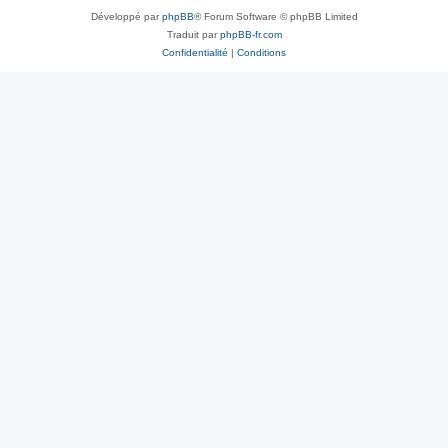
Développé par
phpBB
® Forum Software © phpBB Limited
Traduit par
phpBB-fr.com
Confidentialité
|
Conditions