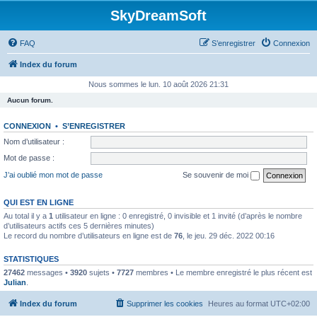
SkyDreamSoft
FAQ
S’enregistrer
Connexion
Index du forum
Nous sommes le lun. 10 août 2026 21:31
Aucun forum.
CONNEXION
•
S’ENREGISTRER
Nom d’utilisateur :
Mot de passe :
J’ai oublié mon mot de passe
Se souvenir de moi
QUI EST EN LIGNE
Au total il y a
1
utilisateur en ligne : 0 enregistré, 0 invisible et 1 invité (d’après le nombre
d’utilisateurs actifs ces 5 dernières minutes)
Le record du nombre d’utilisateurs en ligne est de
76
, le jeu. 29 déc. 2022 00:16
STATISTIQUES
27462
messages •
3920
sujets •
7727
membres • Le membre enregistré le plus récent est
Julian
.
Index du forum
Supprimer les cookies
Heures au format
UTC+02:00