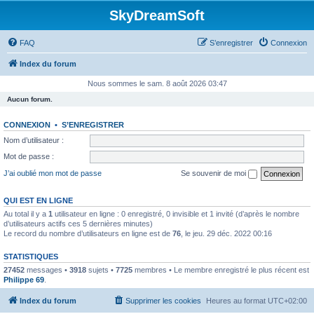
SkyDreamSoft
FAQ
S’enregistrer
Connexion
Index du forum
Nous sommes le sam. 8 août 2026 03:47
Aucun forum.
CONNEXION
•
S’ENREGISTRER
Nom d’utilisateur :
Mot de passe :
J’ai oublié mon mot de passe
Se souvenir de moi
QUI EST EN LIGNE
Au total il y a
1
utilisateur en ligne : 0 enregistré, 0 invisible et 1 invité (d’après le nombre
d’utilisateurs actifs ces 5 dernières minutes)
Le record du nombre d’utilisateurs en ligne est de
76
, le jeu. 29 déc. 2022 00:16
STATISTIQUES
27452
messages •
3918
sujets •
7725
membres • Le membre enregistré le plus récent est
Philippe 69
.
Index du forum
Supprimer les cookies
Heures au format
UTC+02:00