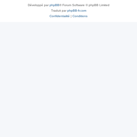
Développé par
phpBB
® Forum Software © phpBB Limited
Traduit par
phpBB-fr.com
Confidentialité
|
Conditions