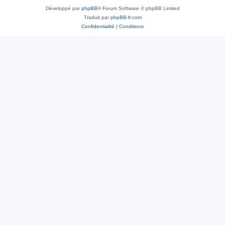
Développé par
phpBB
® Forum Software © phpBB Limited
Traduit par
phpBB-fr.com
Confidentialité
|
Conditions