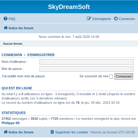
SkyDreamSoft
FAQ
S’enregistrer
Connexion
Index du forum
Nous sommes le ven. 7 août 2026 14:56
Aucun forum.
CONNEXION
•
S’ENREGISTRER
Nom d’utilisateur :
Mot de passe :
J’ai oublié mon mot de passe
Se souvenir de moi
QUI EST EN LIGNE
Au total il y a
4
utilisateurs en ligne : 3 enregistrés, 0 invisible et 1 invité (d’après le nombre
d’utilisateurs actifs ces 5 dernières minutes)
Le record du nombre d’utilisateurs en ligne est de
76
, le jeu. 29 déc. 2022 00:16
STATISTIQUES
27452
messages •
3918
sujets •
7725
membres • Le membre enregistré le plus récent est
Philippe 69
.
Index du forum
Supprimer les cookies
Heures au format
UTC+02:00