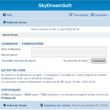
SkyDreamSoft
FAQ
S’enregistrer
Connexion
Index du forum
Nous sommes le dim. 9 août 2026 00:35
Aucun forum.
CONNEXION
•
S’ENREGISTRER
Nom d’utilisateur :
Mot de passe :
J’ai oublié mon mot de passe
Se souvenir de moi
QUI EST EN LIGNE
Au total il y a
2
utilisateurs en ligne : 1 enregistré, 0 invisible et 1 invité (d’après le nombre
d’utilisateurs actifs ces 5 dernières minutes)
Le record du nombre d’utilisateurs en ligne est de
76
, le jeu. 29 déc. 2022 00:16
STATISTIQUES
27453
messages •
3919
sujets •
7725
membres • Le membre enregistré le plus récent est
Philippe 69
.
Index du forum
Supprimer les cookies
Heures au format
UTC+02:00