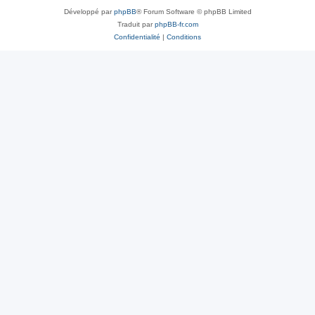
Développé par
phpBB
® Forum Software © phpBB Limited
Traduit par
phpBB-fr.com
Confidentialité
|
Conditions