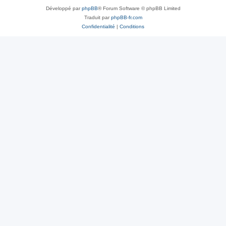
Développé par
phpBB
® Forum Software © phpBB Limited
Traduit par
phpBB-fr.com
Confidentialité
|
Conditions