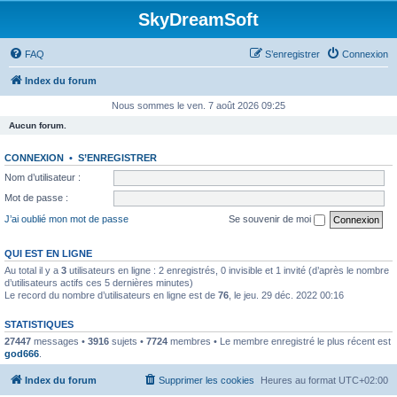
SkyDreamSoft
FAQ
S’enregistrer
Connexion
Index du forum
Nous sommes le ven. 7 août 2026 09:25
Aucun forum.
CONNEXION
•
S’ENREGISTRER
Nom d’utilisateur :
Mot de passe :
J’ai oublié mon mot de passe
Se souvenir de moi
QUI EST EN LIGNE
Au total il y a
3
utilisateurs en ligne : 2 enregistrés, 0 invisible et 1 invité (d’après le nombre
d’utilisateurs actifs ces 5 dernières minutes)
Le record du nombre d’utilisateurs en ligne est de
76
, le jeu. 29 déc. 2022 00:16
STATISTIQUES
27447
messages •
3916
sujets •
7724
membres • Le membre enregistré le plus récent est
god666
.
Index du forum
Supprimer les cookies
Heures au format
UTC+02:00