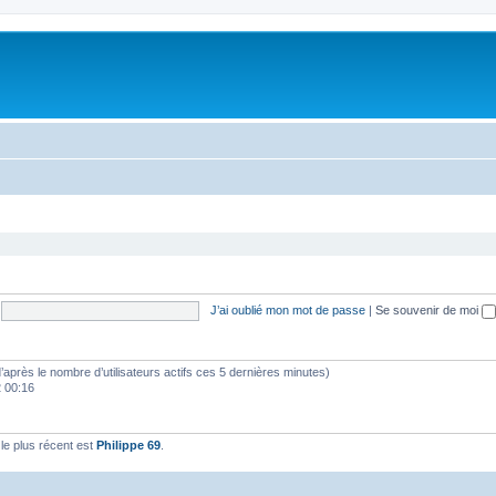
J’ai oublié mon mot de passe
|
Se souvenir de moi
 (d’après le nombre d’utilisateurs actifs ces 5 dernières minutes)
2 00:16
e plus récent est
Philippe 69
.