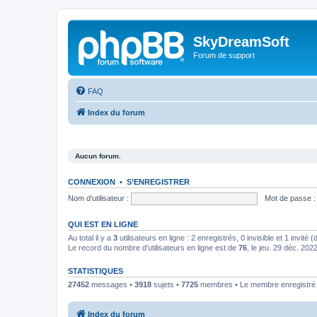
SkyDreamSoft
Forum de support
FAQ
Index du forum
Aucun forum.
CONNEXION
•
S’ENREGISTRER
Nom d’utilisateur :
Mot de passe :
QUI EST EN LIGNE
Au total il y a
3
utilisateurs en ligne : 2 enregistrés, 0 invisible et 1 invité
Le record du nombre d’utilisateurs en ligne est de
76
, le jeu. 29 déc. 202
STATISTIQUES
27452
messages •
3918
sujets •
7725
membres • Le membre enregistré l
Index du forum