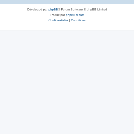
Développé par
phpBB
® Forum Software © phpBB Limited
Traduit par
phpBB-fr.com
Confidentialité
|
Conditions