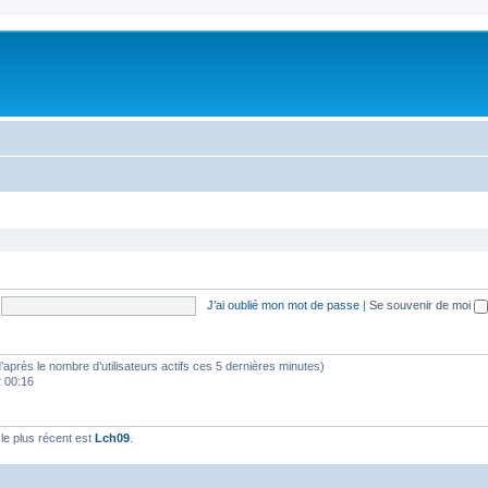
J’ai oublié mon mot de passe
|
Se souvenir de moi
 (d’après le nombre d’utilisateurs actifs ces 5 dernières minutes)
2 00:16
e plus récent est
Lch09
.