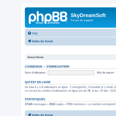
SkyDreamSoft
Forum de support
FAQ
Index du forum
Aucun forum.
CONNEXION
•
S’ENREGISTRER
Nom d’utilisateur :
Mot de passe :
QUI EST EN LIGNE
Au total il y a
3
utilisateurs en ligne : 2 enregistrés, 0 invisible et 1 invité
Le record du nombre d’utilisateurs en ligne est de
76
, le jeu. 29 déc. 202
STATISTIQUES
27445
messages •
3915
sujets •
7723
membres • Le membre enregistré l
Index du forum