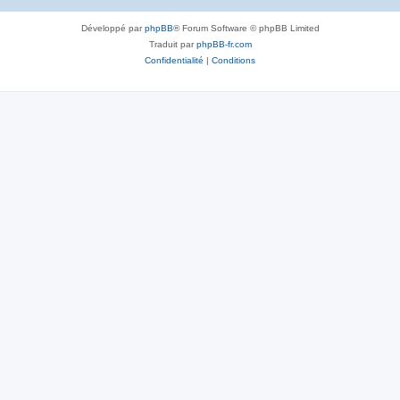
Développé par
phpBB
® Forum Software © phpBB Limited
Traduit par
phpBB-fr.com
Confidentialité
|
Conditions