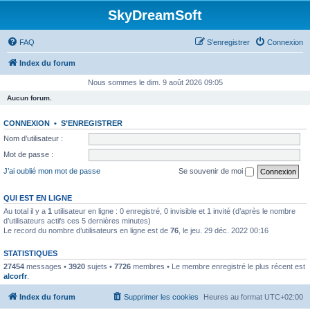
SkyDreamSoft
FAQ
S’enregistrer
Connexion
Index du forum
Nous sommes le dim. 9 août 2026 09:05
Aucun forum.
CONNEXION
•
S’ENREGISTRER
Nom d’utilisateur :
Mot de passe :
J’ai oublié mon mot de passe
Se souvenir de moi
QUI EST EN LIGNE
Au total il y a
1
utilisateur en ligne : 0 enregistré, 0 invisible et 1 invité (d’après le nombre
d’utilisateurs actifs ces 5 dernières minutes)
Le record du nombre d’utilisateurs en ligne est de
76
, le jeu. 29 déc. 2022 00:16
STATISTIQUES
27454
messages •
3920
sujets •
7726
membres • Le membre enregistré le plus récent est
alcorfr
.
Index du forum
Supprimer les cookies
Heures au format
UTC+02:00