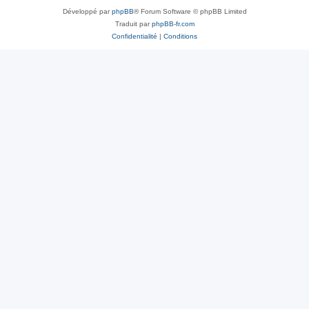
Développé par
phpBB
® Forum Software © phpBB Limited
Traduit par
phpBB-fr.com
Confidentialité
|
Conditions