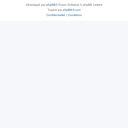
Développé par
phpBB
® Forum Software © phpBB Limited
Traduit par
phpBB-fr.com
Confidentialité
|
Conditions