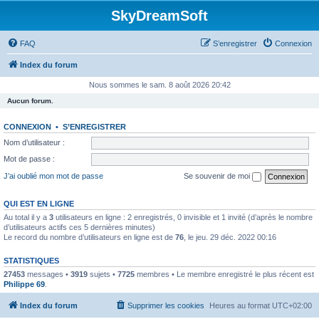
SkyDreamSoft
FAQ
S’enregistrer
Connexion
Index du forum
Nous sommes le sam. 8 août 2026 20:42
Aucun forum.
CONNEXION
•
S’ENREGISTRER
Nom d’utilisateur :
Mot de passe :
J’ai oublié mon mot de passe
Se souvenir de moi
QUI EST EN LIGNE
Au total il y a
3
utilisateurs en ligne : 2 enregistrés, 0 invisible et 1 invité (d’après le nombre
d’utilisateurs actifs ces 5 dernières minutes)
Le record du nombre d’utilisateurs en ligne est de
76
, le jeu. 29 déc. 2022 00:16
STATISTIQUES
27453
messages •
3919
sujets •
7725
membres • Le membre enregistré le plus récent est
Philippe 69
.
Index du forum
Supprimer les cookies
Heures au format
UTC+02:00