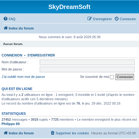
SkyDreamSoft
FAQ
S’enregistrer
Connexion
Index du forum
Nous sommes le sam. 8 août 2026 05:36
Aucun forum.
CONNEXION
•
S’ENREGISTRER
Nom d’utilisateur :
Mot de passe :
J’ai oublié mon mot de passe
Se souvenir de moi
QUI EST EN LIGNE
Au total il y a
2
utilisateurs en ligne : 1 enregistré, 0 invisible et 1 invité (d’après le nombre
d’utilisateurs actifs ces 5 dernières minutes)
Le record du nombre d’utilisateurs en ligne est de
76
, le jeu. 29 déc. 2022 00:16
STATISTIQUES
27452
messages •
3918
sujets •
7725
membres • Le membre enregistré le plus récent est
Philippe 69
.
Index du forum
Supprimer les cookies
Heures au format
UTC+02:00