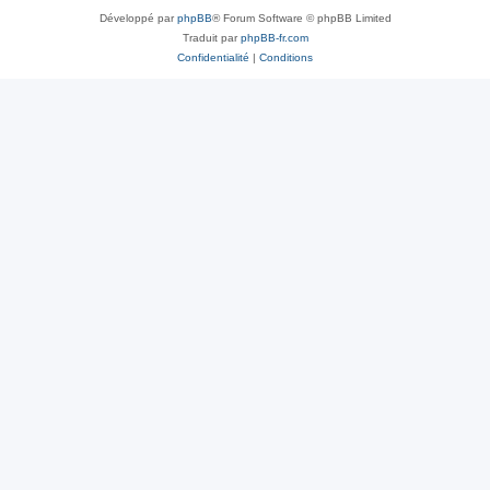
Développé par
phpBB
® Forum Software © phpBB Limited
Traduit par
phpBB-fr.com
Confidentialité
|
Conditions