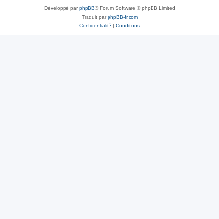
Développé par
phpBB
® Forum Software © phpBB Limited
Traduit par
phpBB-fr.com
Confidentialité
|
Conditions