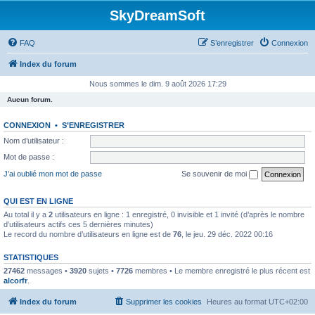
SkyDreamSoft
FAQ
S’enregistrer
Connexion
Index du forum
Nous sommes le dim. 9 août 2026 17:29
Aucun forum.
CONNEXION
•
S’ENREGISTRER
Nom d’utilisateur :
Mot de passe :
J’ai oublié mon mot de passe
Se souvenir de moi
QUI EST EN LIGNE
Au total il y a
2
utilisateurs en ligne : 1 enregistré, 0 invisible et 1 invité (d’après le nombre
d’utilisateurs actifs ces 5 dernières minutes)
Le record du nombre d’utilisateurs en ligne est de
76
, le jeu. 29 déc. 2022 00:16
STATISTIQUES
27462
messages •
3920
sujets •
7726
membres • Le membre enregistré le plus récent est
alcorfr
.
Index du forum
Supprimer les cookies
Heures au format
UTC+02:00