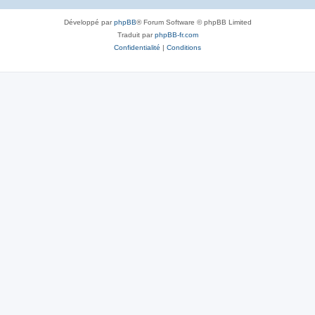
Développé par
phpBB
® Forum Software © phpBB Limited
Traduit par
phpBB-fr.com
Confidentialité
|
Conditions