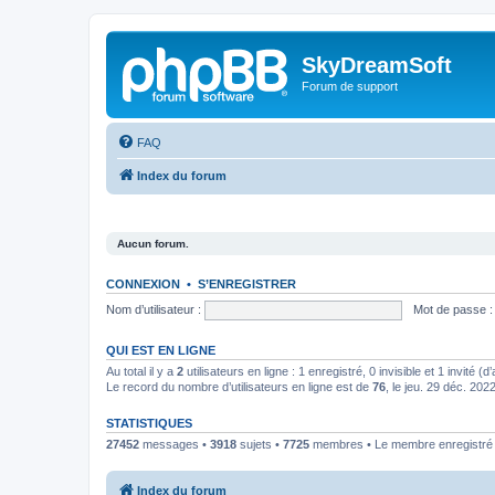
SkyDreamSoft
Forum de support
FAQ
Index du forum
Aucun forum.
CONNEXION
•
S’ENREGISTRER
Nom d’utilisateur :
Mot de passe :
QUI EST EN LIGNE
Au total il y a
2
utilisateurs en ligne : 1 enregistré, 0 invisible et 1 invité 
Le record du nombre d’utilisateurs en ligne est de
76
, le jeu. 29 déc. 202
STATISTIQUES
27452
messages •
3918
sujets •
7725
membres • Le membre enregistré l
Index du forum