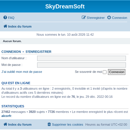
SkyDreamSoft
FAQ
S’enregistrer
Connexion
Index du forum
Nous sommes le lun. 10 août 2026 11:42
Aucun forum.
CONNEXION
•
S’ENREGISTRER
Nom d’utilisateur :
Mot de passe :
J’ai oublié mon mot de passe
Se souvenir de moi
QUI EST EN LIGNE
Au total il y a
3
utilisateurs en ligne : 2 enregistrés, 0 invisible et 1 invité (d’après le nombre
d’utilisateurs actifs ces 5 dernières minutes)
Le record du nombre d’utilisateurs en ligne est de
76
, le jeu. 29 déc. 2022 00:16
STATISTIQUES
27462
messages •
3920
sujets •
7726
membres • Le membre enregistré le plus récent est
alcorfr
.
Index du forum
Supprimer les cookies
Heures au format
UTC+02:00