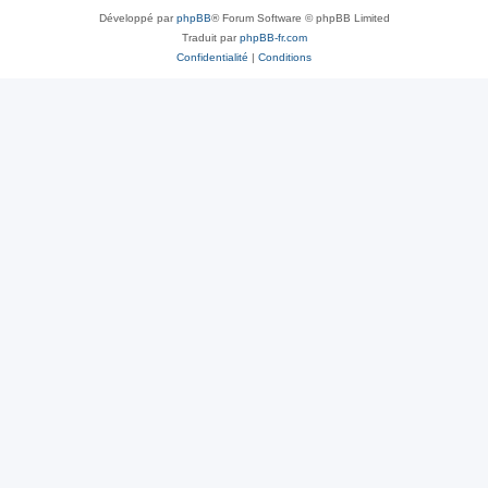
Développé par
phpBB
® Forum Software © phpBB Limited
Traduit par
phpBB-fr.com
Confidentialité
|
Conditions