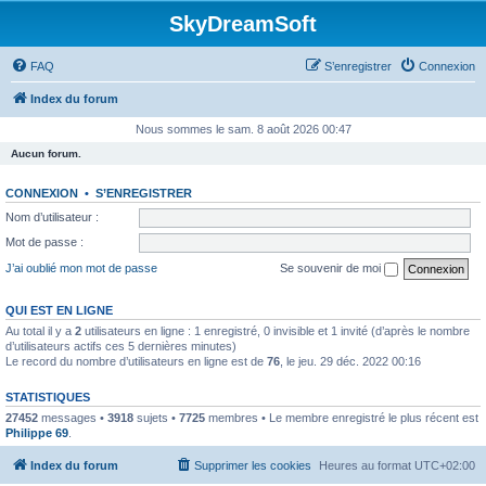
SkyDreamSoft
FAQ
S’enregistrer
Connexion
Index du forum
Nous sommes le sam. 8 août 2026 00:47
Aucun forum.
CONNEXION
•
S’ENREGISTRER
Nom d’utilisateur :
Mot de passe :
J’ai oublié mon mot de passe
Se souvenir de moi
QUI EST EN LIGNE
Au total il y a
2
utilisateurs en ligne : 1 enregistré, 0 invisible et 1 invité (d’après le nombre
d’utilisateurs actifs ces 5 dernières minutes)
Le record du nombre d’utilisateurs en ligne est de
76
, le jeu. 29 déc. 2022 00:16
STATISTIQUES
27452
messages •
3918
sujets •
7725
membres • Le membre enregistré le plus récent est
Philippe 69
.
Index du forum
Supprimer les cookies
Heures au format
UTC+02:00