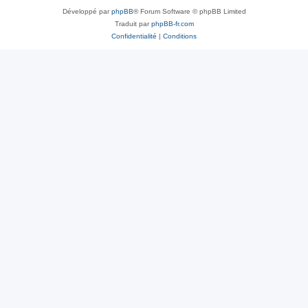
Développé par
phpBB
® Forum Software © phpBB Limited
Traduit par
phpBB-fr.com
Confidentialité
|
Conditions