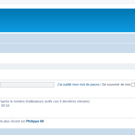
J’ai oublié mon mot de passe
|
Se souvenir de moi
 (d’après le nombre d’utilisateurs actifs ces 5 dernières minutes)
2 00:16
e plus récent est
Philippe 69
.