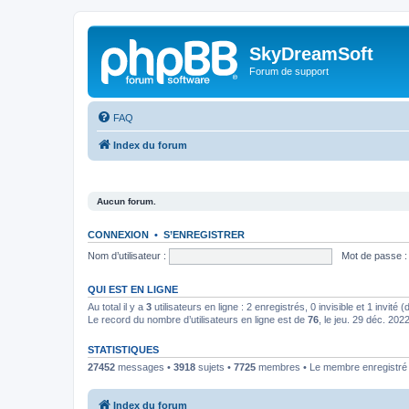
SkyDreamSoft
Forum de support
FAQ
Index du forum
Aucun forum.
CONNEXION
•
S’ENREGISTRER
Nom d’utilisateur :
Mot de passe :
QUI EST EN LIGNE
Au total il y a
3
utilisateurs en ligne : 2 enregistrés, 0 invisible et 1 invité
Le record du nombre d’utilisateurs en ligne est de
76
, le jeu. 29 déc. 202
STATISTIQUES
27452
messages •
3918
sujets •
7725
membres • Le membre enregistré l
Index du forum