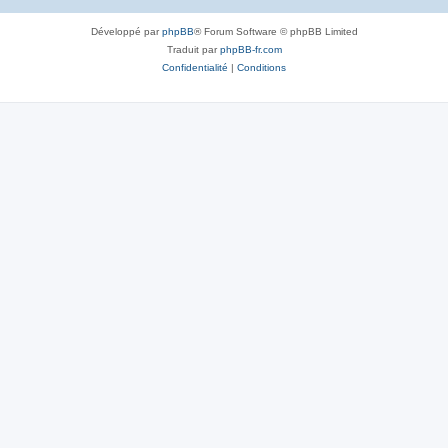
Développé par
phpBB
® Forum Software © phpBB Limited
Traduit par
phpBB-fr.com
Confidentialité
|
Conditions