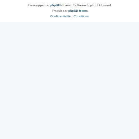
Développé par
phpBB
® Forum Software © phpBB Limited
Traduit par
phpBB-fr.com
Confidentialité
|
Conditions