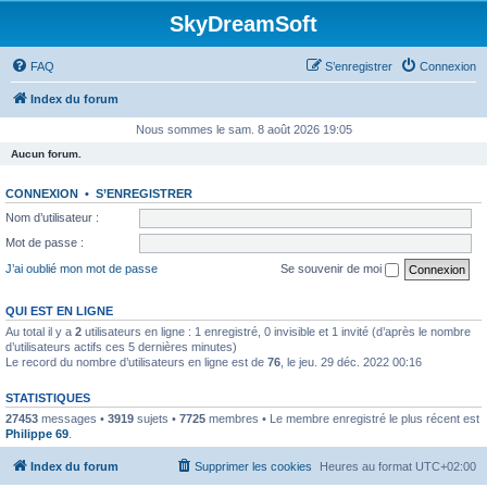
SkyDreamSoft
FAQ
S’enregistrer
Connexion
Index du forum
Nous sommes le sam. 8 août 2026 19:05
Aucun forum.
CONNEXION
•
S’ENREGISTRER
Nom d’utilisateur :
Mot de passe :
J’ai oublié mon mot de passe
Se souvenir de moi
QUI EST EN LIGNE
Au total il y a
2
utilisateurs en ligne : 1 enregistré, 0 invisible et 1 invité (d’après le nombre
d’utilisateurs actifs ces 5 dernières minutes)
Le record du nombre d’utilisateurs en ligne est de
76
, le jeu. 29 déc. 2022 00:16
STATISTIQUES
27453
messages •
3919
sujets •
7725
membres • Le membre enregistré le plus récent est
Philippe 69
.
Index du forum
Supprimer les cookies
Heures au format
UTC+02:00