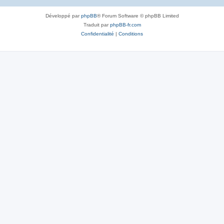
Développé par
phpBB
® Forum Software © phpBB Limited
Traduit par
phpBB-fr.com
Confidentialité
|
Conditions