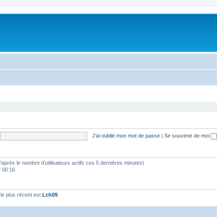
J’ai oublié mon mot de passe
|
Se souvenir de moi
 (d’après le nombre d’utilisateurs actifs ces 5 dernières minutes)
2 00:16
e plus récent est
Lch09
.