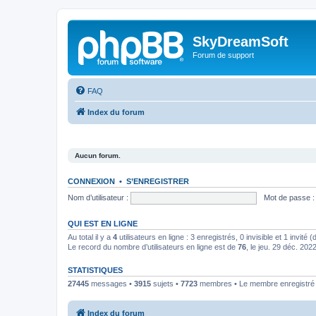
SkyDreamSoft
Forum de support
FAQ
Index du forum
Aucun forum.
CONNEXION
•
S’ENREGISTRER
Nom d’utilisateur :
Mot de passe :
QUI EST EN LIGNE
Au total il y a
4
utilisateurs en ligne : 3 enregistrés, 0 invisible et 1 invité
Le record du nombre d’utilisateurs en ligne est de
76
, le jeu. 29 déc. 202
STATISTIQUES
27445
messages •
3915
sujets •
7723
membres • Le membre enregistré l
Index du forum