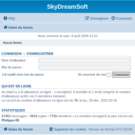
SkyDreamSoft
FAQ
S’enregistrer
Connexion
Index du forum
Nous sommes le sam. 8 août 2026 21:51
Aucun forum.
CONNEXION
•
S’ENREGISTRER
Nom d’utilisateur :
Mot de passe :
J’ai oublié mon mot de passe
Se souvenir de moi
QUI EST EN LIGNE
Au total il y a
2
utilisateurs en ligne : 1 enregistré, 0 invisible et 1 invité (d’après le nombre
d’utilisateurs actifs ces 5 dernières minutes)
Le record du nombre d’utilisateurs en ligne est de
76
, le jeu. 29 déc. 2022 00:16
STATISTIQUES
27453
messages •
3919
sujets •
7725
membres • Le membre enregistré le plus récent est
Philippe 69
.
Index du forum
Supprimer les cookies
Heures au format
UTC+02:00