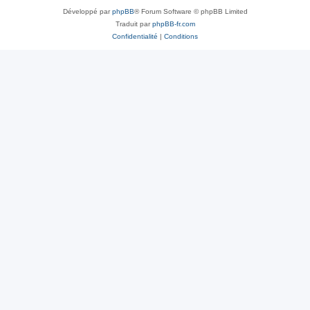
Développé par
phpBB
® Forum Software © phpBB Limited
Traduit par
phpBB-fr.com
Confidentialité
|
Conditions